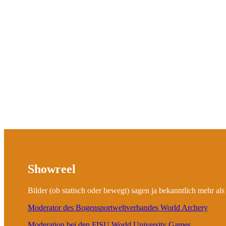
Konzeption/Regie von (Groß-)Sportevents
Konzeption/Regie von Online- & Hybrid-Events
Konzeption/Regie von politischen Veranstaltungen & Diskussi
Konzeption von Presseveranstaltungen
Verfassen von Drehbüchern für Filme & Unternehmensvideos
Verfassen von Sprechertexten
Verfassen von Texten für Presse & Unternehmen
Coach für Medientraining
Überzeugung
Schätzen wir die Menschen wert, kann das Thema nur gewinnen.
Showreel
Bilder (ob statisch oder bewegt) sagen ja bekanntlich mehr als
Moderator des Bogensportweltverbandes World Archery
Moderation bei den FISU World University Games