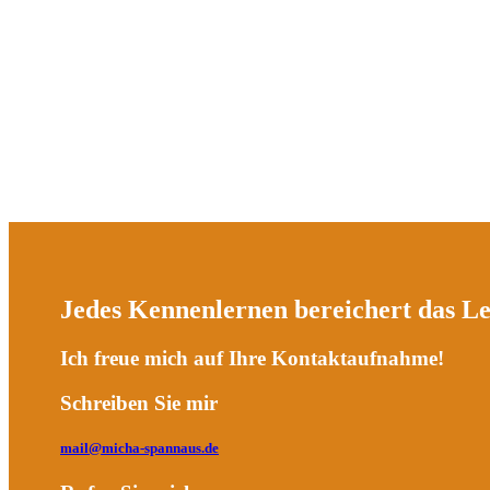
Moderator für den Deutschen Schützenbund
Moderator für das Hessische Ministerium des Innern und für Sp
Moderator für ESWE Verkehrsgesellschaft mbH
Moderator für Wiesbaden Marketing GmbH
Moderator für Stadtplanungsamt Wiesbaden
Redakteur bei textstark (Agentur für Kommunikation, Corporat
Durchführung von Workshops im Bereich Kommunikation
Freier Hörfunk-Produzent bei Hit Radio FFH
Profitieren Sie von meinen vielfältigen Erfahrungen als Medienschaffe
Jedes Kennenlernen bereichert das L
Ich freue mich auf Ihre Kontaktaufnahme!
Schreiben Sie mir
mail@micha-spannaus.de