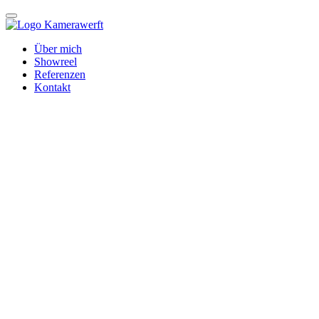
Über mich
Showreel
Referenzen
Kontakt
Moderator & Regisseur
Announcer, Commentator, Venue Producer, Sports Presentation & C
Themenschwerpunkte
Ich bringe Erfahrung in unterschiedlichen Themenfeldern mit – unter
Leistungssport
Volleyball (Bundesliga und 2. Liga)
Bogenschießen (national wie international)
Stadtplanung und Stadtgestaltung
Öffentlicher Personennahverkehr
Politische Diskussionen
Presse- und Öffentlichkeitsarbeit (viele Genres)