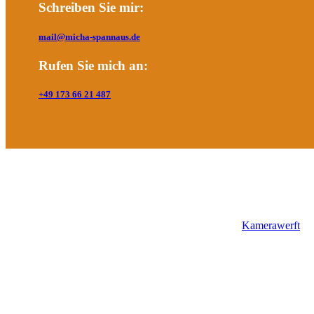
Schreiben Sie mir:
mail@micha-spannaus.de
Rufen Sie mich an:
+49 173 66 21 487
Referenzen
Seit 2002 durfte ich für eine Vielzahl unterschiedlicher Kunden viele
Inhaber und Geschäftsführer der Videoagentur
Kamerawerft
Moderator des Bogensport-Weltverbandes World Archery bei We
TV-Kommentator für DYN (z. B. Volleyball Bundesliga)
Moderator bei den FISU World University Games
Regie/Sports Presentation beim M4Energy Citybiathlon Dresd
Kommunikationsberatung für den Bundesverband SchienenNa
Pressesprecher der ESWE Verkehrsgesellschaft mbH
Pressesprecher des VC Wiesbaden (Volleyball Bundesliga der 