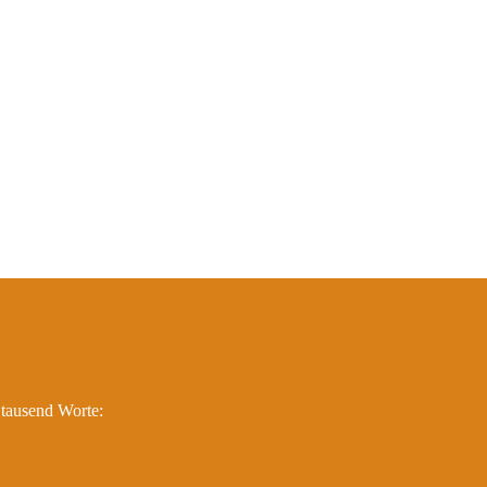
onen
 tausend Worte: